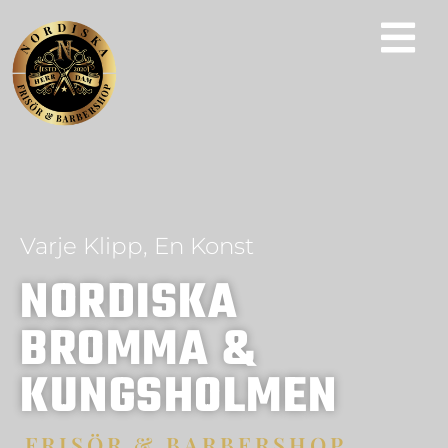
Varje Klipp, En Konst
NORDISKA
BROMMA &
KUNGSHOLMEN
FRISÖR & BARBERSHOP